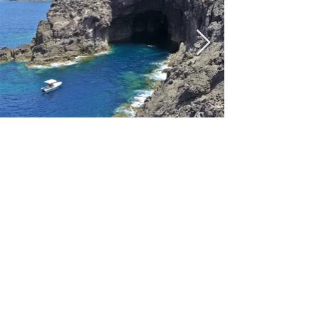
CHI SIAMO
Trekking
Carloforte
Stefa
no Peddis
di
Dott. Naturalista
Guida Ambientale Escursionistica
abilit. Reg.Aut.Sardegna 845,
AIGAE sa648, Parco Geominerario 41
CONTATTI
Mail