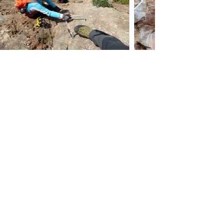
CHI SIAMO
Trekking
Carloforte
Stefa
no Peddis
di
Dott. Naturalista
Guida Ambientale Escursionistica
abilit. Reg.Aut.Sardegna 845,
AIGAE sa648, Parco Geominerario 41
CONTATTI
Mail
+39 3383349765