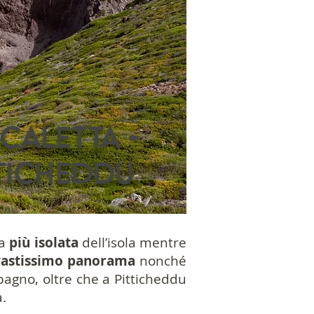
Caletta -
tticheddu
la
più isolata
dell’isola mentre
vastissimo panorama
nonché
 bagno, oltre che a Pitticheddu
.