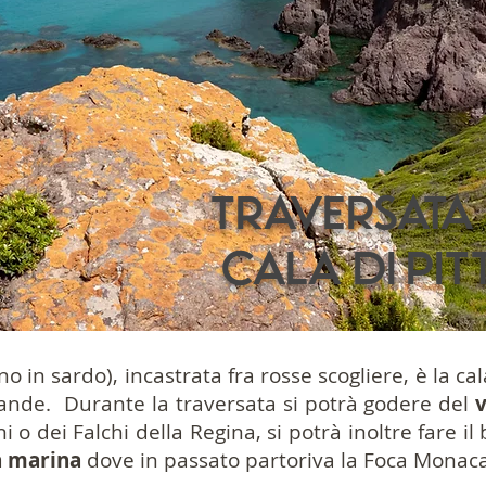
Traversata 
Cala di Pi
no in sardo), incastrata fra rosse scogliere, è la ca
grande. Durante la traversata si potrà godere del
o dei Falchi della Regina, si potrà inoltre fare il
a marina
dove in passato partoriva la Foca Monaca